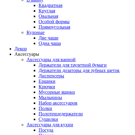
Квадратная
Круглая
Овальная
Особой формы
Прямоугольная
Кухоные
Две чаши
Одна чаша
Декор
Аксессуары
Аксессуары для ванной
Держатели для таулетной бумаги
Держатели дозаторы для зубных щеток
Диспенсеры
Ершики
Крючки
Мусорные ящики
Мыльницы
Набор аксессуаров
Полки
Полотенцедержатели
Сушилки
Аксессуары для кухни
Посуда