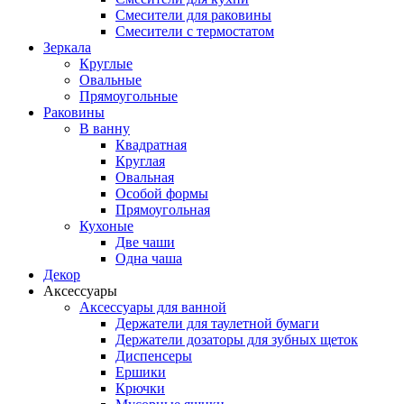
Смесители для раковины
Смесители с термостатом
Зеркала
Круглые
Овальные
Прямоугольные
Раковины
В ванну
Квадратная
Круглая
Овальная
Особой формы
Прямоугольная
Кухоные
Две чаши
Одна чаша
Декор
Аксессуары
Аксессуары для ванной
Держатели для таулетной бумаги
Держатели дозаторы для зубных щеток
Диспенсеры
Ершики
Крючки