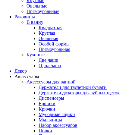
Круглые
Овальные
Прямоугольные
Раковины
В ванну
Квадратная
Круглая
Овальная
Особой формы
Прямоугольная
Кухоные
Две чаши
Одна чаша
Декор
Аксессуары
Аксессуары для ванной
Держатели для таулетной бумаги
Держатели дозаторы для зубных щеток
Диспенсеры
Ершики
Крючки
Мусорные ящики
Мыльницы
Набор аксессуаров
Полки