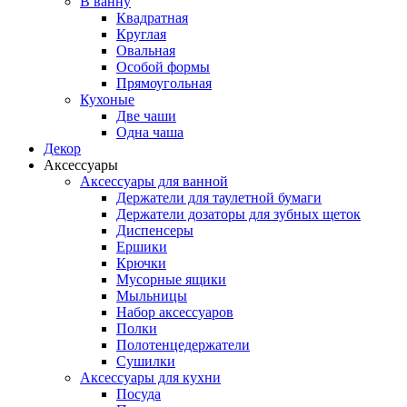
В ванну
Квадратная
Круглая
Овальная
Особой формы
Прямоугольная
Кухоные
Две чаши
Одна чаша
Декор
Аксессуары
Аксессуары для ванной
Держатели для таулетной бумаги
Держатели дозаторы для зубных щеток
Диспенсеры
Ершики
Крючки
Мусорные ящики
Мыльницы
Набор аксессуаров
Полки
Полотенцедержатели
Сушилки
Аксессуары для кухни
Посуда