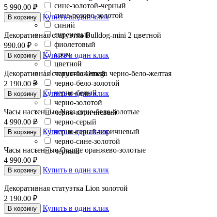
сине-золотой-черный
5 990.00
₽
сине-розово-золотой
Купить в один клик
В корзину
синий
сиреневый
Декоративная статуэтка Bulldog-mini 2 цветной
фиолетовый
990.00
₽
хром
Купить в один клик
В корзину
цветной
Декоративная статуэтка Omega черно-бело-желтая
черно-бежевый
черно-бело-золотой
2 190.00
₽
черно-белый
Купить в один клик
В корзину
черно-золотой
Часы настенные Nasa сине-бело-золотые
черно-коричневый
4 990.00
₽
черно-серый
Купить в один клик
черно-серый-коричневый
В корзину
черно-сине-золотой
Часы настенные Orange оранжево-золотые
черный
4 990.00
₽
Купить в один клик
В корзину
Декоративная статуэтка Lion золотой
2 190.00
₽
Купить в один клик
В корзину