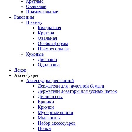
Круглые
Овальные
Прямоугольные
Раковины
В ванну
Квадратная
Круглая
Овальная
Особой формы
Прямоугольная
Кухоные
Две чаши
Одна чаша
Декор
Аксессуары
Аксессуары для ванной
Держатели для таулетной бумаги
Держатели дозаторы для зубных щеток
Диспенсеры
Ершики
Крючки
Мусорные ящики
Мыльницы
Набор аксессуаров
Полки