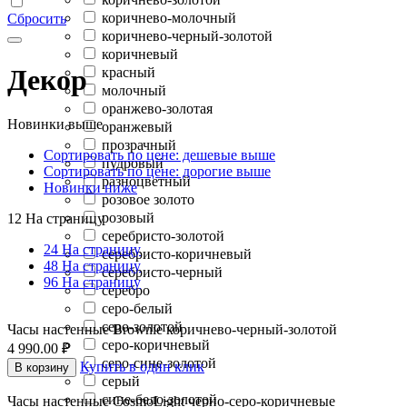
коричнево-молочный
Сбросить
коричнево-черный-золотой
коричневый
Декор
красный
молочный
оранжево-золотая
Новинки выше
оранжевый
прозрачный
Сортировать по цене: дешевые выше
пудровый
Сортировать по цене: дорогие выше
разноцветный
Новинки ниже
розовое золото
розовый
12 На страницу
серебристо-золотой
24 На страницу
серебристо-коричневый
48 На страницу
серебристо-черный
96 На страницу
серебро
серо-белый
серо-золотой
Часы настенные Brownie коричнево-черный-золотой
серо-коричневый
4 990.00
₽
серо-сине-золотой
Купить в один клик
В корзину
серый
сине-бело-золотой
Часы настенные CosmoLight черно-серо-коричневые