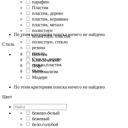
парафин
Пластик
пластик, дерево
пластик, керамика
пластик, металл
полистоун
По этим критериям поиска ничего не найдено
полистоун, пластик
полистоун, стекло
Стиль
резина
стекло
Винтаж
Стекло, дерево
Классический
стекло,пластик
Лофт
ткань
Минимализм
Модерн
По этим критериям поиска ничего не найдено
Цвет
бежево-белый
бежевый
бело-голубой