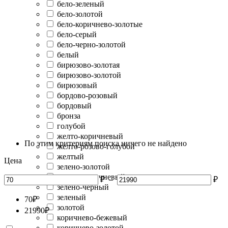
бело-зеленый
бело-золотой
бело-коричнево-золотые
бело-серый
бело-черно-золотой
белый
бирюзово-золотая
бирюзово-золотой
бирюзовый
бордово-розовый
бордовый
бронза
голубой
желто-коричневый
По этим критериям поиска ничего не найдено
желто-розово-голубой
желтый
Цена
зелено-золотой
зелено-коричневый
₽
–
₽
зелено-черный
зеленый
70
₽
золотой
21990
₽
коричнево-бежевый
коричнево-золотой