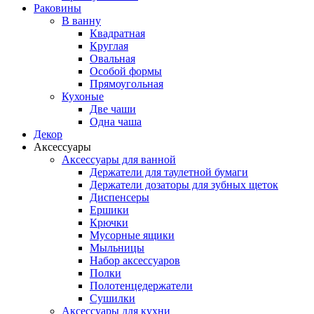
Раковины
В ванну
Квадратная
Круглая
Овальная
Особой формы
Прямоугольная
Кухоные
Две чаши
Одна чаша
Декор
Аксессуары
Аксессуары для ванной
Держатели для таулетной бумаги
Держатели дозаторы для зубных щеток
Диспенсеры
Ершики
Крючки
Мусорные ящики
Мыльницы
Набор аксессуаров
Полки
Полотенцедержатели
Сушилки
Аксессуары для кухни