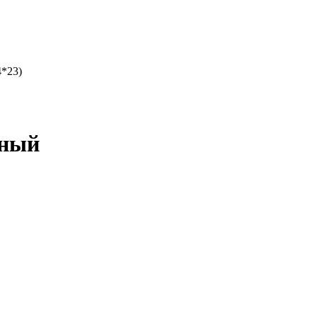
4*23)
еный