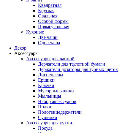
Квадратная
Круглая
Овальная
Особой формы
Прямоугольная
Кухоные
Две чаши
Одна чаша
Декор
Аксессуары
Аксессуары для ванной
Держатели для таулетной бумаги
Держатели дозаторы для зубных щеток
Диспенсеры
Ершики
Крючки
Мусорные ящики
Мыльницы
Набор аксессуаров
Полки
Полотенцедержатели
Сушилки
Аксессуары для кухни
Посуда