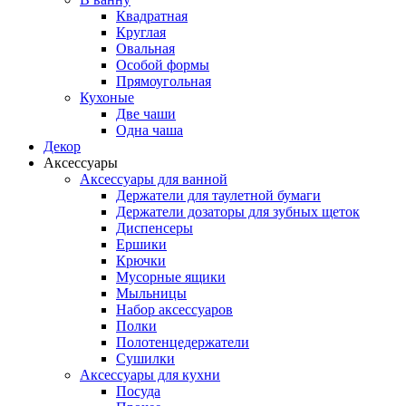
Квадратная
Круглая
Овальная
Особой формы
Прямоугольная
Кухоные
Две чаши
Одна чаша
Декор
Аксессуары
Аксессуары для ванной
Держатели для таулетной бумаги
Держатели дозаторы для зубных щеток
Диспенсеры
Ершики
Крючки
Мусорные ящики
Мыльницы
Набор аксессуаров
Полки
Полотенцедержатели
Сушилки
Аксессуары для кухни
Посуда