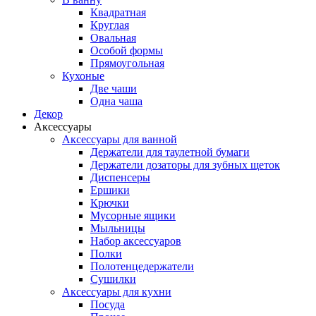
Квадратная
Круглая
Овальная
Особой формы
Прямоугольная
Кухоные
Две чаши
Одна чаша
Декор
Аксессуары
Аксессуары для ванной
Держатели для таулетной бумаги
Держатели дозаторы для зубных щеток
Диспенсеры
Ершики
Крючки
Мусорные ящики
Мыльницы
Набор аксессуаров
Полки
Полотенцедержатели
Сушилки
Аксессуары для кухни
Посуда