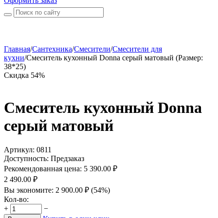
Оформить заказ
Главная
/
Сантехника
/
Смесители
/
Смесители для
кухни
/
Смеситель кухонный Donna серый матовый (Размер:
38*25)
Скидка 54%
Смеситель кухонный Donna
серый матовый
Артикул:
0811
Доступность:
Предзаказ
Рекомендованная цена:
5 390.00
₽
2 490.00
₽
Вы экономите:
2 900.00
₽
(
54
%)
Кол-во:
+
−