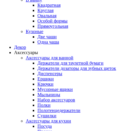
Квадратная
Круглая
Овальная
Особой формы
Прямоугольная
Кухоные
Две чаши
Одна чаша
Декор
Аксессуары
Аксессуары для ванной
Держатели для таулетной бумаги
Держатели дозаторы для зубных щеток
Диспенсеры
Ершики
Крючки
Мусорные ящики
Мыльницы
Набор аксессуаров
Полки
Полотенцедержатели
Сушилки
Аксессуары для кухни
Посуда