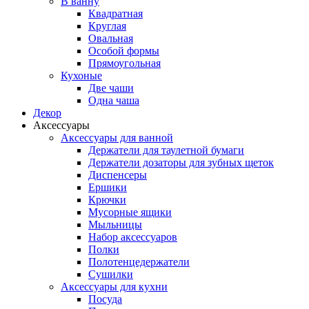
В ванну
Квадратная
Круглая
Овальная
Особой формы
Прямоугольная
Кухоные
Две чаши
Одна чаша
Декор
Аксессуары
Аксессуары для ванной
Держатели для таулетной бумаги
Держатели дозаторы для зубных щеток
Диспенсеры
Ершики
Крючки
Мусорные ящики
Мыльницы
Набор аксессуаров
Полки
Полотенцедержатели
Сушилки
Аксессуары для кухни
Посуда