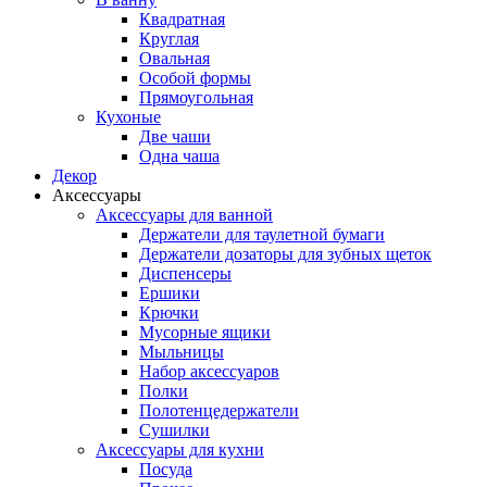
Квадратная
Круглая
Овальная
Особой формы
Прямоугольная
Кухоные
Две чаши
Одна чаша
Декор
Аксессуары
Аксессуары для ванной
Держатели для таулетной бумаги
Держатели дозаторы для зубных щеток
Диспенсеры
Ершики
Крючки
Мусорные ящики
Мыльницы
Набор аксессуаров
Полки
Полотенцедержатели
Сушилки
Аксессуары для кухни
Посуда