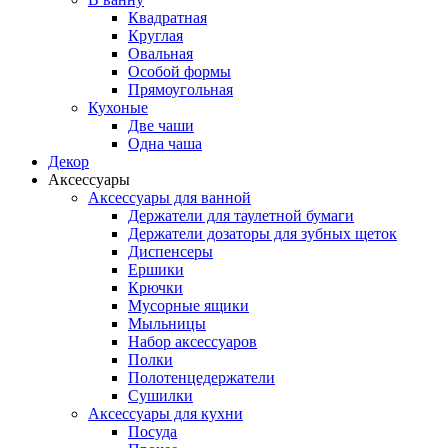
Квадратная
Круглая
Овальная
Особой формы
Прямоугольная
Кухоные
Две чаши
Одна чаша
Декор
Аксессуары
Аксессуары для ванной
Держатели для таулетной бумаги
Держатели дозаторы для зубных щеток
Диспенсеры
Ершики
Крючки
Мусорные ящики
Мыльницы
Набор аксессуаров
Полки
Полотенцедержатели
Сушилки
Аксессуары для кухни
Посуда