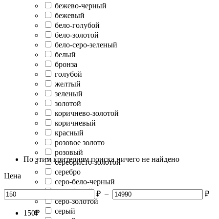
бежево-черный
бежевый
бело-голубой
бело-золотой
бело-серо-зеленый
белый
бронза
голубой
желтый
зеленый
золотой
коричнево-золотой
коричневый
красный
розовое золото
розовый
По этим критериям поиска ничего не найдено
серебристо-золотой
серебро
Цена
серо-бело-черный
серо-белый
₽
–
₽
серо-золотой
серый
150
₽