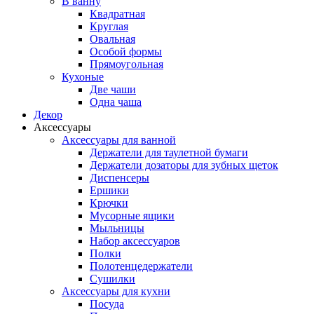
В ванну
Квадратная
Круглая
Овальная
Особой формы
Прямоугольная
Кухоные
Две чаши
Одна чаша
Декор
Аксессуары
Аксессуары для ванной
Держатели для таулетной бумаги
Держатели дозаторы для зубных щеток
Диспенсеры
Ершики
Крючки
Мусорные ящики
Мыльницы
Набор аксессуаров
Полки
Полотенцедержатели
Сушилки
Аксессуары для кухни
Посуда