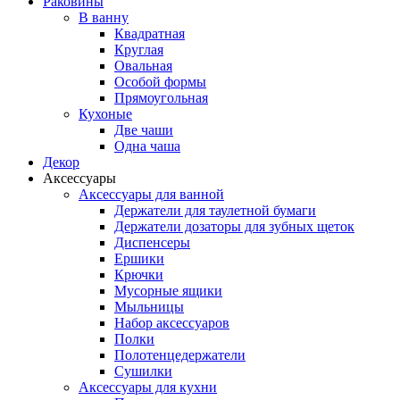
Раковины
В ванну
Квадратная
Круглая
Овальная
Особой формы
Прямоугольная
Кухоные
Две чаши
Одна чаша
Декор
Аксессуары
Аксессуары для ванной
Держатели для таулетной бумаги
Держатели дозаторы для зубных щеток
Диспенсеры
Ершики
Крючки
Мусорные ящики
Мыльницы
Набор аксессуаров
Полки
Полотенцедержатели
Сушилки
Аксессуары для кухни