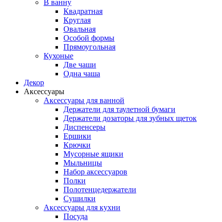
В ванну
Квадратная
Круглая
Овальная
Особой формы
Прямоугольная
Кухоные
Две чаши
Одна чаша
Декор
Аксессуары
Аксессуары для ванной
Держатели для таулетной бумаги
Держатели дозаторы для зубных щеток
Диспенсеры
Ершики
Крючки
Мусорные ящики
Мыльницы
Набор аксессуаров
Полки
Полотенцедержатели
Сушилки
Аксессуары для кухни
Посуда