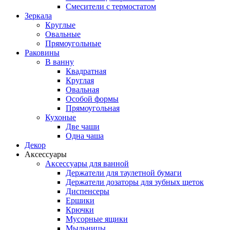
Смесители с термостатом
Зеркала
Круглые
Овальные
Прямоугольные
Раковины
В ванну
Квадратная
Круглая
Овальная
Особой формы
Прямоугольная
Кухоные
Две чаши
Одна чаша
Декор
Аксессуары
Аксессуары для ванной
Держатели для таулетной бумаги
Держатели дозаторы для зубных щеток
Диспенсеры
Ершики
Крючки
Мусорные ящики
Мыльницы