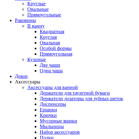
Круглые
Овальные
Прямоугольные
Раковины
В ванну
Квадратная
Круглая
Овальная
Особой формы
Прямоугольная
Кухоные
Две чаши
Одна чаша
Декор
Аксессуары
Аксессуары для ванной
Держатели для таулетной бумаги
Держатели дозаторы для зубных щеток
Диспенсеры
Ершики
Крючки
Мусорные ящики
Мыльницы
Набор аксессуаров
Полки