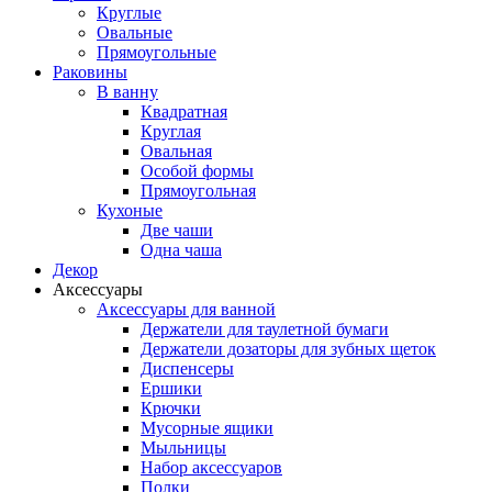
Круглые
Овальные
Прямоугольные
Раковины
В ванну
Квадратная
Круглая
Овальная
Особой формы
Прямоугольная
Кухоные
Две чаши
Одна чаша
Декор
Аксессуары
Аксессуары для ванной
Держатели для таулетной бумаги
Держатели дозаторы для зубных щеток
Диспенсеры
Ершики
Крючки
Мусорные ящики
Мыльницы
Набор аксессуаров
Полки