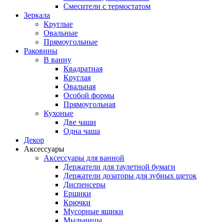
Смесители с термостатом
Зеркала
Круглые
Овальные
Прямоугольные
Раковины
В ванну
Квадратная
Круглая
Овальная
Особой формы
Прямоугольная
Кухоные
Две чаши
Одна чаша
Декор
Аксессуары
Аксессуары для ванной
Держатели для таулетной бумаги
Держатели дозаторы для зубных щеток
Диспенсеры
Ершики
Крючки
Мусорные ящики
Мыльницы