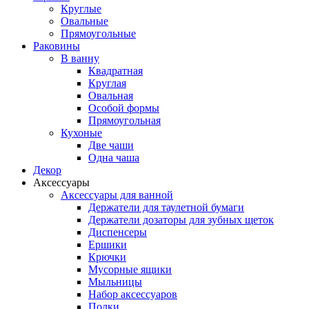
Круглые
Овальные
Прямоугольные
Раковины
В ванну
Квадратная
Круглая
Овальная
Особой формы
Прямоугольная
Кухоные
Две чаши
Одна чаша
Декор
Аксессуары
Аксессуары для ванной
Держатели для таулетной бумаги
Держатели дозаторы для зубных щеток
Диспенсеры
Ершики
Крючки
Мусорные ящики
Мыльницы
Набор аксессуаров
Полки