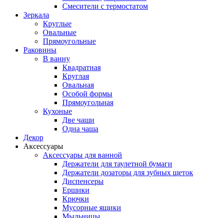
Смесители с термостатом
Зеркала
Круглые
Овальные
Прямоугольные
Раковины
В ванну
Квадратная
Круглая
Овальная
Особой формы
Прямоугольная
Кухоные
Две чаши
Одна чаша
Декор
Аксессуары
Аксессуары для ванной
Держатели для таулетной бумаги
Держатели дозаторы для зубных щеток
Диспенсеры
Ершики
Крючки
Мусорные ящики
Мыльницы