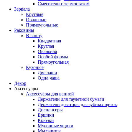
Смесители с термостатом
Зеркала
Круглые
Овальные
Прямоугольные
Раковины
В ванну
Квадратная
Круглая
Овальная
Особой формы
Прямоугольная
Кухоные
Две чаши
Одна чаша
Декор
Аксессуары
Аксессуары для ванной
Держатели для таулетной бумаги
Держатели дозаторы для зубных щеток
Диспенсеры
Ершики
Крючки
Мусорные ящики
Мыльницы