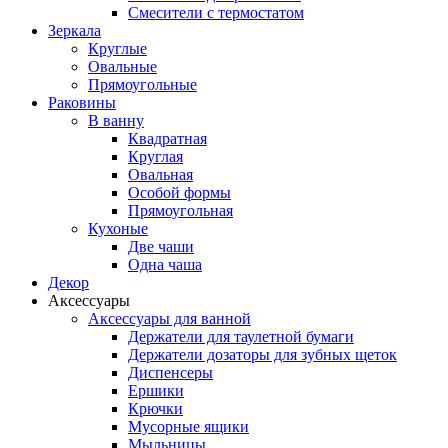
Смесители с термостатом
Зеркала
Круглые
Овальные
Прямоугольные
Раковины
В ванну
Квадратная
Круглая
Овальная
Особой формы
Прямоугольная
Кухоные
Две чаши
Одна чаша
Декор
Аксессуары
Аксессуары для ванной
Держатели для таулетной бумаги
Держатели дозаторы для зубных щеток
Диспенсеры
Ершики
Крючки
Мусорные ящики
Мыльницы