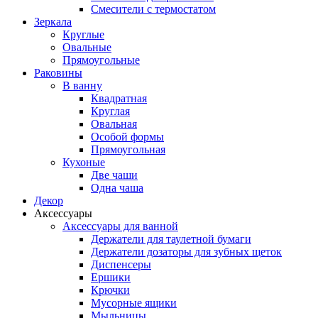
Смесители с термостатом
Зеркала
Круглые
Овальные
Прямоугольные
Раковины
В ванну
Квадратная
Круглая
Овальная
Особой формы
Прямоугольная
Кухоные
Две чаши
Одна чаша
Декор
Аксессуары
Аксессуары для ванной
Держатели для таулетной бумаги
Держатели дозаторы для зубных щеток
Диспенсеры
Ершики
Крючки
Мусорные ящики
Мыльницы