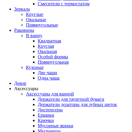
Смесители с термостатом
Зеркала
Круглые
Овальные
Прямоугольные
Раковины
В ванну
Квадратная
Круглая
Овальная
Особой формы
Прямоугольная
Кухоные
Две чаши
Одна чаша
Декор
Аксессуары
Аксессуары для ванной
Держатели для таулетной бумаги
Держатели дозаторы для зубных щеток
Диспенсеры
Ершики
Крючки
Мусорные ящики
Мыльницы