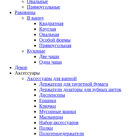
Овальные
Прямоугольные
Раковины
В ванну
Квадратная
Круглая
Овальная
Особой формы
Прямоугольная
Кухоные
Две чаши
Одна чаша
Декор
Аксессуары
Аксессуары для ванной
Держатели для таулетной бумаги
Держатели дозаторы для зубных щеток
Диспенсеры
Ершики
Крючки
Мусорные ящики
Мыльницы
Набор аксессуаров
Полки
Полотенцедержатели