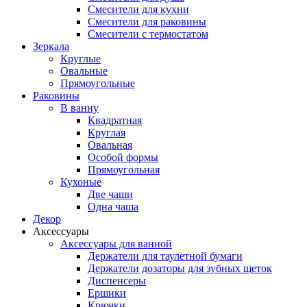
Смесители для кухни
Смесители для раковины
Смесители с термостатом
Зеркала
Круглые
Овальные
Прямоугольные
Раковины
В ванну
Квадратная
Круглая
Овальная
Особой формы
Прямоугольная
Кухоные
Две чаши
Одна чаша
Декор
Аксессуары
Аксессуары для ванной
Держатели для таулетной бумаги
Держатели дозаторы для зубных щеток
Диспенсеры
Ершики
Крючки