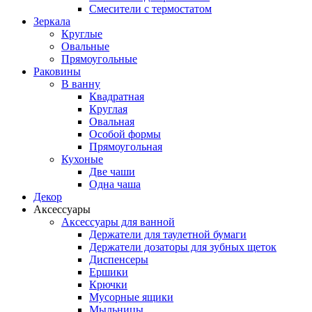
Смесители с термостатом
Зеркала
Круглые
Овальные
Прямоугольные
Раковины
В ванну
Квадратная
Круглая
Овальная
Особой формы
Прямоугольная
Кухоные
Две чаши
Одна чаша
Декор
Аксессуары
Аксессуары для ванной
Держатели для таулетной бумаги
Держатели дозаторы для зубных щеток
Диспенсеры
Ершики
Крючки
Мусорные ящики
Мыльницы