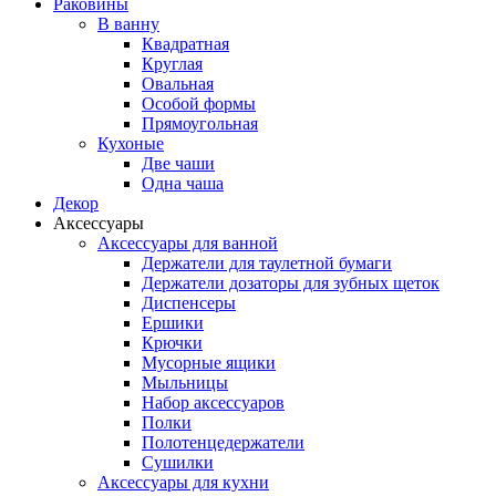
Раковины
В ванну
Квадратная
Круглая
Овальная
Особой формы
Прямоугольная
Кухоные
Две чаши
Одна чаша
Декор
Аксессуары
Аксессуары для ванной
Держатели для таулетной бумаги
Держатели дозаторы для зубных щеток
Диспенсеры
Ершики
Крючки
Мусорные ящики
Мыльницы
Набор аксессуаров
Полки
Полотенцедержатели
Сушилки
Аксессуары для кухни