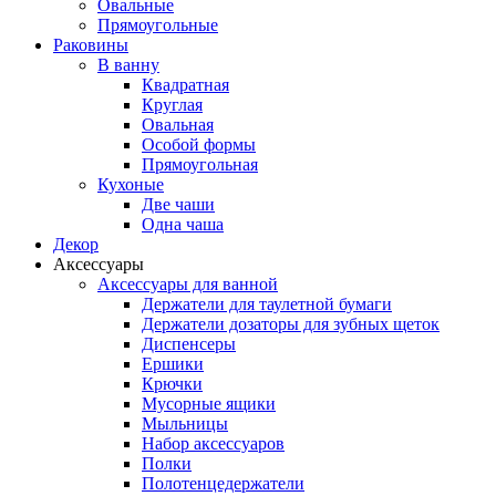
Овальные
Прямоугольные
Раковины
В ванну
Квадратная
Круглая
Овальная
Особой формы
Прямоугольная
Кухоные
Две чаши
Одна чаша
Декор
Аксессуары
Аксессуары для ванной
Держатели для таулетной бумаги
Держатели дозаторы для зубных щеток
Диспенсеры
Ершики
Крючки
Мусорные ящики
Мыльницы
Набор аксессуаров
Полки
Полотенцедержатели