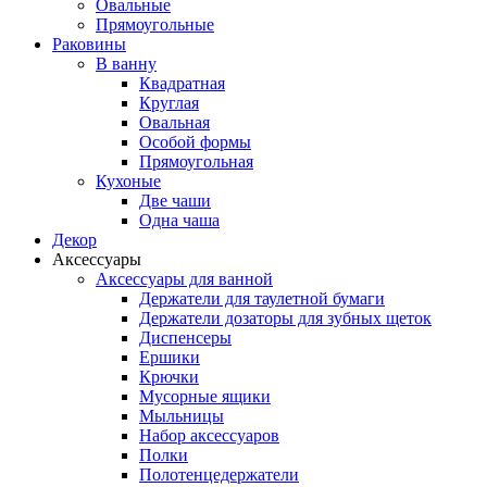
Овальные
Прямоугольные
Раковины
В ванну
Квадратная
Круглая
Овальная
Особой формы
Прямоугольная
Кухоные
Две чаши
Одна чаша
Декор
Аксессуары
Аксессуары для ванной
Держатели для таулетной бумаги
Держатели дозаторы для зубных щеток
Диспенсеры
Ершики
Крючки
Мусорные ящики
Мыльницы
Набор аксессуаров
Полки
Полотенцедержатели