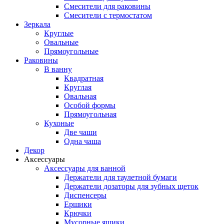
Смесители для раковины
Смесители с термостатом
Зеркала
Круглые
Овальные
Прямоугольные
Раковины
В ванну
Квадратная
Круглая
Овальная
Особой формы
Прямоугольная
Кухоные
Две чаши
Одна чаша
Декор
Аксессуары
Аксессуары для ванной
Держатели для таулетной бумаги
Держатели дозаторы для зубных щеток
Диспенсеры
Ершики
Крючки
Мусорные ящики