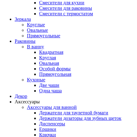
Смесители для кухни
Смесители для раковины
Смесители с термостатом
Зеркала
Круглые
Овальные
Прямоугольные
Раковины
В ванну
Квадратная
Круглая
Овальная
Особой формы
Прямоугольная
Кухоные
Две чаши
Одна чаша
Декор
Аксессуары
Аксессуары для ванной
Держатели для таулетной бумаги
Держатели дозаторы для зубных щеток
Диспенсеры
Ершики
Крючки