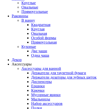
Круглые
Овальные
Прямоугольные
Раковины
В ванну
Квадратная
Круглая
Овальная
Особой формы
Прямоугольная
Кухоные
Две чаши
Одна чаша
Декор
Аксессуары
Аксессуары для ванной
Держатели для таулетной бумаги
Держатели дозаторы для зубных щеток
Диспенсеры
Ершики
Крючки
Мусорные ящики
Мыльницы
Набор аксессуаров
Полки