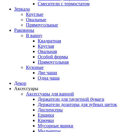
Смесители с термостатом
Зеркала
Круглые
Овальные
Прямоугольные
Раковины
В ванну
Квадратная
Круглая
Овальная
Особой формы
Прямоугольная
Кухоные
Две чаши
Одна чаша
Декор
Аксессуары
Аксессуары для ванной
Держатели для таулетной бумаги
Держатели дозаторы для зубных щеток
Диспенсеры
Ершики
Крючки
Мусорные ящики
Мыльницы