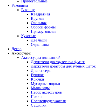
Прямоугольные
Раковины
В ванну
Квадратная
Круглая
Овальная
Особой формы
Прямоугольная
Кухоные
Две чаши
Одна чаша
Декор
Аксессуары
Аксессуары для ванной
Держатели для таулетной бумаги
Держатели дозаторы для зубных щеток
Диспенсеры
Ершики
Крючки
Мусорные ящики
Мыльницы
Набор аксессуаров
Полки
Полотенцедержатели
Сушилки