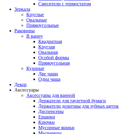
Смесители с термостатом
Зеркала
Круглые
Овальные
Прямоугольные
Раковины
В ванну
Квадратная
Круглая
Овальная
Особой формы
Прямоугольная
Кухоные
Две чаши
Одна чаша
Декор
Аксессуары
Аксессуары для ванной
Держатели для таулетной бумаги
Держатели дозаторы для зубных щеток
Диспенсеры
Ершики
Крючки
Мусорные ящики
Мыльницы