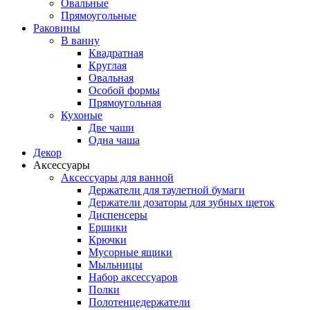
Овальные
Прямоугольные
Раковины
В ванну
Квадратная
Круглая
Овальная
Особой формы
Прямоугольная
Кухоные
Две чаши
Одна чаша
Декор
Аксессуары
Аксессуары для ванной
Держатели для таулетной бумаги
Держатели дозаторы для зубных щеток
Диспенсеры
Ершики
Крючки
Мусорные ящики
Мыльницы
Набор аксессуаров
Полки
Полотенцедержатели