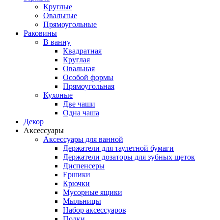
Круглые
Овальные
Прямоугольные
Раковины
В ванну
Квадратная
Круглая
Овальная
Особой формы
Прямоугольная
Кухоные
Две чаши
Одна чаша
Декор
Аксессуары
Аксессуары для ванной
Держатели для таулетной бумаги
Держатели дозаторы для зубных щеток
Диспенсеры
Ершики
Крючки
Мусорные ящики
Мыльницы
Набор аксессуаров
Полки