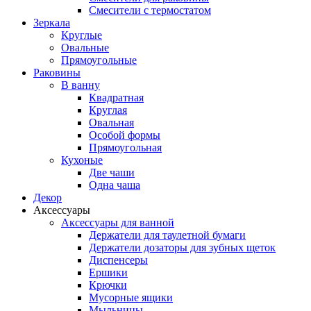
Смесители с термостатом
Зеркала
Круглые
Овальные
Прямоугольные
Раковины
В ванну
Квадратная
Круглая
Овальная
Особой формы
Прямоугольная
Кухоные
Две чаши
Одна чаша
Декор
Аксессуары
Аксессуары для ванной
Держатели для таулетной бумаги
Держатели дозаторы для зубных щеток
Диспенсеры
Ершики
Крючки
Мусорные ящики
Мыльницы