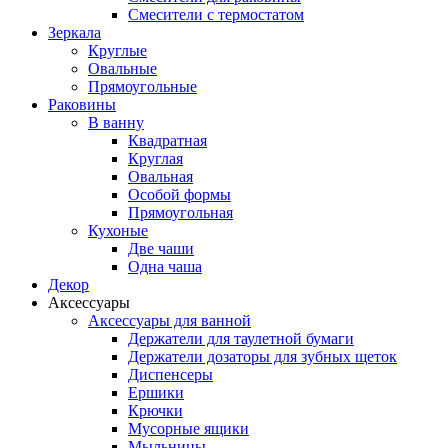
Смесители с термостатом
Зеркала
Круглые
Овальные
Прямоугольные
Раковины
В ванну
Квадратная
Круглая
Овальная
Особой формы
Прямоугольная
Кухоные
Две чаши
Одна чаша
Декор
Аксессуары
Аксессуары для ванной
Держатели для таулетной бумаги
Держатели дозаторы для зубных щеток
Диспенсеры
Ершики
Крючки
Мусорные ящики
Мыльницы