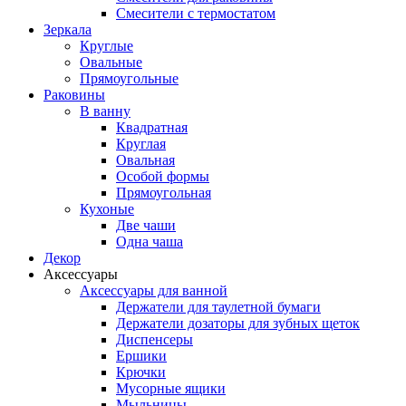
Смесители с термостатом
Зеркала
Круглые
Овальные
Прямоугольные
Раковины
В ванну
Квадратная
Круглая
Овальная
Особой формы
Прямоугольная
Кухоные
Две чаши
Одна чаша
Декор
Аксессуары
Аксессуары для ванной
Держатели для таулетной бумаги
Держатели дозаторы для зубных щеток
Диспенсеры
Ершики
Крючки
Мусорные ящики
Мыльницы