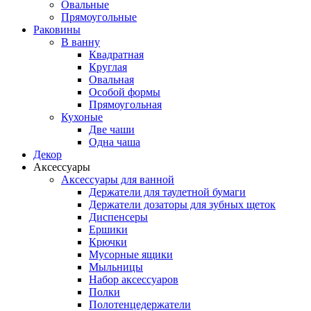
Овальные
Прямоугольные
Раковины
В ванну
Квадратная
Круглая
Овальная
Особой формы
Прямоугольная
Кухоные
Две чаши
Одна чаша
Декор
Аксессуары
Аксессуары для ванной
Держатели для таулетной бумаги
Держатели дозаторы для зубных щеток
Диспенсеры
Ершики
Крючки
Мусорные ящики
Мыльницы
Набор аксессуаров
Полки
Полотенцедержатели