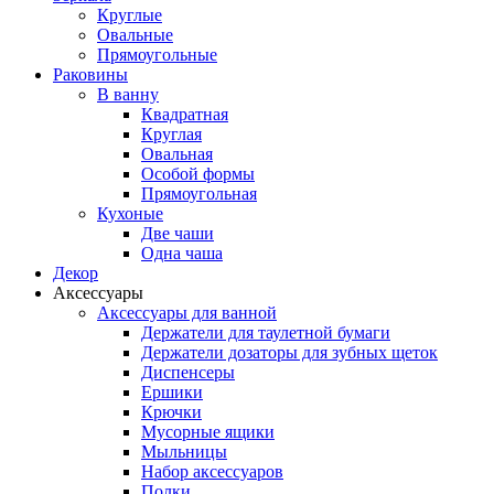
Круглые
Овальные
Прямоугольные
Раковины
В ванну
Квадратная
Круглая
Овальная
Особой формы
Прямоугольная
Кухоные
Две чаши
Одна чаша
Декор
Аксессуары
Аксессуары для ванной
Держатели для таулетной бумаги
Держатели дозаторы для зубных щеток
Диспенсеры
Ершики
Крючки
Мусорные ящики
Мыльницы
Набор аксессуаров
Полки