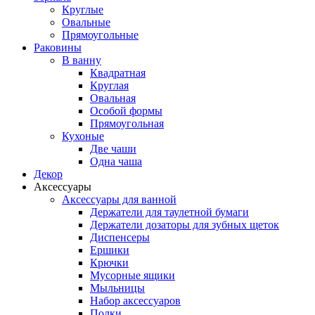
Круглые
Овальные
Прямоугольные
Раковины
В ванну
Квадратная
Круглая
Овальная
Особой формы
Прямоугольная
Кухоные
Две чаши
Одна чаша
Декор
Аксессуары
Аксессуары для ванной
Держатели для таулетной бумаги
Держатели дозаторы для зубных щеток
Диспенсеры
Ершики
Крючки
Мусорные ящики
Мыльницы
Набор аксессуаров
Полки