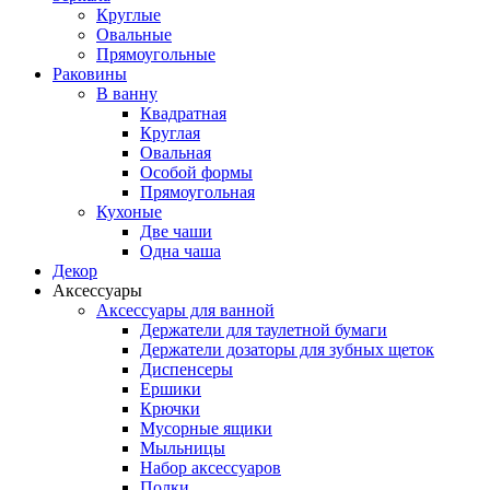
Круглые
Овальные
Прямоугольные
Раковины
В ванну
Квадратная
Круглая
Овальная
Особой формы
Прямоугольная
Кухоные
Две чаши
Одна чаша
Декор
Аксессуары
Аксессуары для ванной
Держатели для таулетной бумаги
Держатели дозаторы для зубных щеток
Диспенсеры
Ершики
Крючки
Мусорные ящики
Мыльницы
Набор аксессуаров
Полки