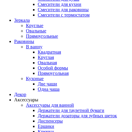
Смесители для кухни
Смесители для раковины
Смесители с термостатом
Зеркала
Круглые
Овальные
Прямоугольные
Раковины
В ванну
Квадратная
Круглая
Овальная
Особой формы
Прямоугольная
Кухоные
Две чаши
Одна чаша
Декор
Аксессуары
Аксессуары для ванной
Держатели для таулетной бумаги
Держатели дозаторы для зубных щеток
Диспенсеры
Ершики
Крючки